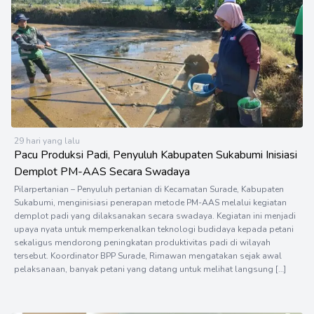
29 hari yang lalu
Pacu Produksi Padi, Penyuluh Kabupaten Sukabumi Inisiasi
Demplot PM-AAS Secara Swadaya
Pilarpertanian – Penyuluh pertanian di Kecamatan Surade, Kabupaten
Sukabumi, menginisiasi penerapan metode PM-AAS melalui kegiatan
demplot padi yang dilaksanakan secara swadaya. Kegiatan ini menjadi
upaya nyata untuk memperkenalkan teknologi budidaya kepada petani
sekaligus mendorong peningkatan produktivitas padi di wilayah
tersebut. Koordinator BPP Surade, Rimawan mengatakan sejak awal
pelaksanaan, banyak petani yang datang untuk melihat langsung […]