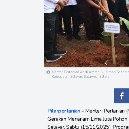
Menteri Pertanian Andi Amran Sulaiman Saat M
Kabupaten Selayar, Sulawesi Selatan.
Pilarpertanian
- Menteri Pertanian
Gerakan Menanam Lima Juta Pohon 
Selayar, Sabtu (15/11/2025). Progra