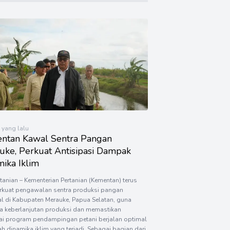
 yang lalu
ntan Kawal Sentra Pangan
uke, Perkuat Antisipasi Dampak
ika Iklim
rtanian – Kementerian Pertanian (Kementan) terus
kuat pengawalan sentra produksi pangan
l di Kabupaten Merauke, Papua Selatan, guna
a keberlanjutan produksi dan memastikan
ai program pendampingan petani berjalan optimal
ah dinamika iklim yang terjadi. Sebagai bagian dari