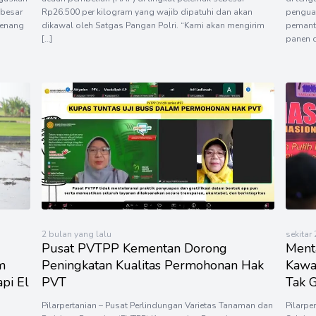
 besar
Rp26.500 per kilogram yang wajib dipatuhi dan akan
pengua
senang
dikawal oleh Satgas Pangan Polri. “Kami akan mengirim
pemant
[…]
panen d
2 bulan yang lalu
sekitar
Pusat PVTPP Kementan Dorong
Ment
m
Peningkatan Kualitas Permohonan Hak
Kawa
pi El
PVT
Tak 
Pilarpertanian – Pusat Perlindungan Varietas Tanaman dan
Pilarpe