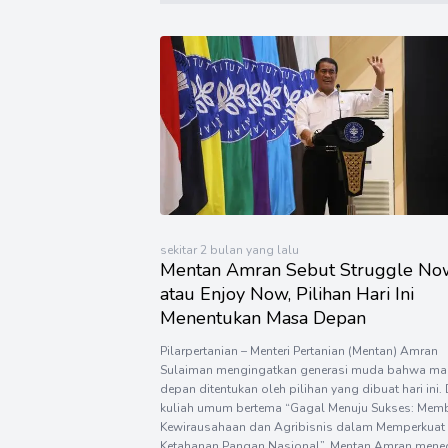
sekitar 2 bulan yang lalu
Mentan Amran Sebut Struggle No
atau Enjoy Now, Pilihan Hari Ini
Menentukan Masa Depan
Pilarpertanian – Menteri Pertanian (Mentan) Amran
Sulaiman mengingatkan generasi muda bahwa ma
depan ditentukan oleh pilihan yang dibuat hari ini
kuliah umum bertema “Gagal Menuju Sukses: Me
Kewirausahaan dan Agribisnis dalam Memperkuat
Ketahanan Pangan Nasional”, Mentan Amran men