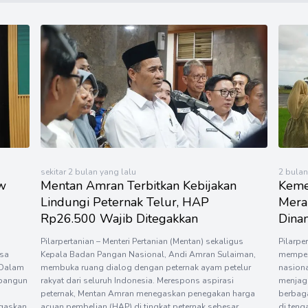
sekitar 2 bulan yang lalu
2 bulan
w
Mentan Amran Terbitkan Kebijakan
Keme
Lindungi Peternak Telur, HAP
Mera
Rp26.500 Wajib Ditegakkan
Dinam
Pilarpertanian – Menteri Pertanian (Mentan) sekaligus
Pilarpe
sa
Kepala Badan Pangan Nasional, Andi Amran Sulaiman,
memper
. Dalam
membuka ruang dialog dengan peternak ayam petelur
nasiona
mbangun
rakyat dari seluruh Indonesia. Merespons aspirasi
menjag
peternak, Mentan Amran menegaskan penegakan harga
berbag
egaskan
acuan pembelian (HAP) di tingkat peternak sebesar
di teng