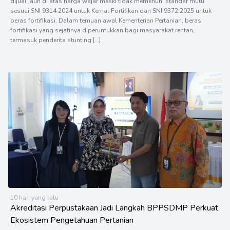
dijual jauh di atas harga wajar meski tidak memenuhi standar mutu
sesuai SNI 9314:2024 untuk Kernal Fortifikan dan SNI 9372:2025 untuk
beras fortifikasi. Dalam temuan awal Kementerian Pertanian, beras
fortifikasi yang sejatinya diperuntukkan bagi masyarakat rentan,
termasuk penderita stunting […]
10 hari yang lalu
Akreditasi Perpustakaan Jadi Langkah BPPSDMP Perkuat
Ekosistem Pengetahuan Pertanian